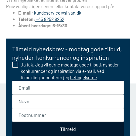
Vi har i øjeblikket et internt server problem.
Prøv venligst igen senere eller kontakt vores support på:
E-mail:
kundeservice@silvan.dk
Telefon:
+45 8252 8252
Åbent hverdage: 6-16:30
Tilmeld nyhedsbrev - modtag gode tilbud,
nyheder, konkurrencer og inspiration
Ja tak. Jeg vil gerne modtage gode tilbud, nyheder,
konkurrencer og inspiration via e-mail. Ved
tilmelding accepterer jeg
betingelserne
.
Email
Navn
Postnummer
Tilmeld