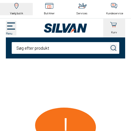
Vælg butik
Butikker
Services
Kundeservice
Kurv
Menu
Søg
!