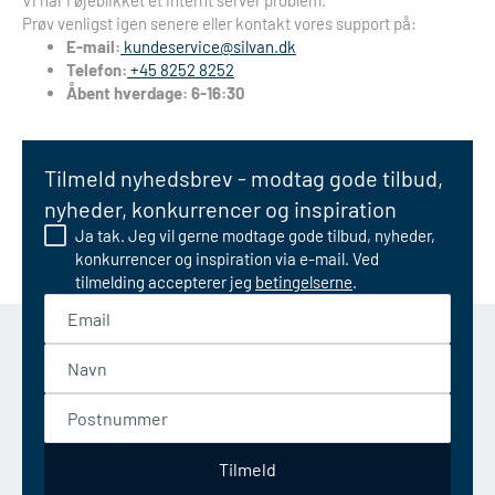
Vi har i øjeblikket et internt server problem.
Prøv venligst igen senere eller kontakt vores support på:
E-mail:
kundeservice@silvan.dk
Telefon:
+45 8252 8252
Åbent hverdage: 6-16:30
Tilmeld nyhedsbrev - modtag gode tilbud,
nyheder, konkurrencer og inspiration
Ja tak. Jeg vil gerne modtage gode tilbud, nyheder,
konkurrencer og inspiration via e-mail. Ved
tilmelding accepterer jeg
betingelserne
.
Email
Navn
Postnummer
Tilmeld