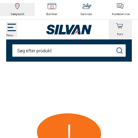
Vælg butik
Butikker
Services
Kundeservice
Kurv
Menu
Søg
!