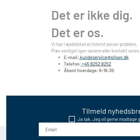
Det er ikke dig.
Det er os.
Vi har i øjeblikket et internt server problem.
Prøv venligst igen senere eller kontakt vores
E-mail:
kundeservice@silvan.dk
Telefon:
+45 8252 8252
Åbent hverdage: 6-16:30
Tilmeld nyhedsbre
Ja tak. Jeg vil gerne modtage g
Email