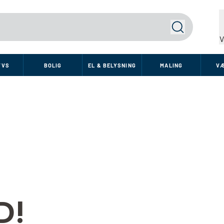
Søg
V
VVS
BOLIG
EL & BELYSNING
MALING
V
D!