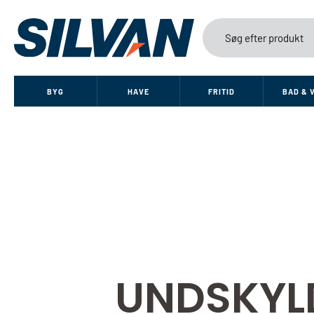
BYG
HAVE
FRITID
BAD & 
UNDSKYL