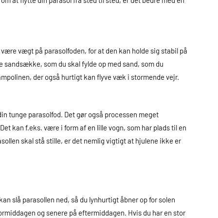
m at flytte din parasol fra sted til sted, er det bedre med en
være vægt på parasolfoden, for at den kan holde sig stabil på
øbe sandsække, som du skal fylde op med sand, som du
ampolinen, der også hurtigt kan flyve væk i stormende vejr.
te din tunge parasolfod. Det gør også processen meget
et kan f.eks. være i form af en lille vogn, som har plads til en
llen skal stå stille, er det nemlig vigtigt at hjulene ikke er
kan slå parasollen ned, så du lynhurtigt åbner op for solen
 formiddagen og senere på eftermiddagen. Hvis du har en stor