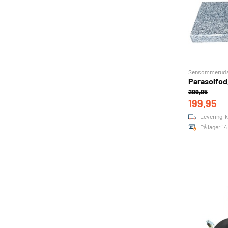
Sensommerudsa
Parasolfod,
299,95
199,95
Levering ik
På lager i 