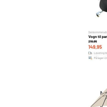
Sensommerudsa
Vogn til pa
219,95
149,95
Levering t
På lager i 