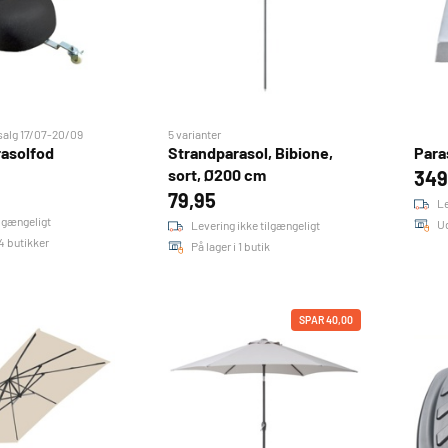
lg 17/07-20/09
5 varianter
rasolfod
Strandparasol, Bibione,
Para
sort, Ø200 cm
349
79,95
Le
ilgængeligt
U
Levering ikke tilgængeligt
24 butikker
På lager i 1 butik
SPAR 40,00