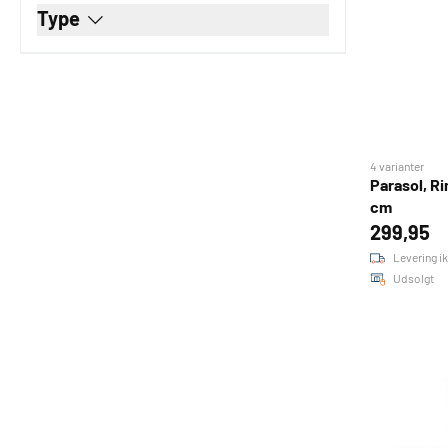
Type
4 varianter
Parasol, Ri
cm
299,95
Levering ik
Udsolgt