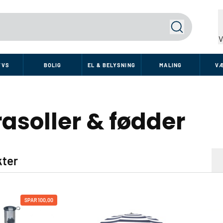
Søg
V
VVS
BOLIG
EL & BELYSNING
MALING
V
asoller & fødder
kter
2
3
SPAR 100,00