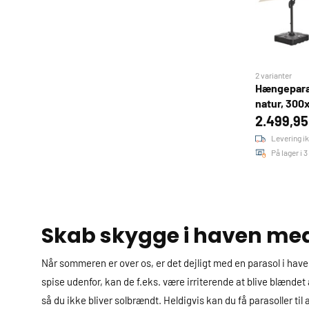
2 varianter
Hængepara
natur, 300
2.499,95
Levering ik
På lager i 
Skab skygge i haven med
Når sommeren er over os, er det dejligt med en parasol i haven.
spise udenfor, kan de f.eks. være irriterende at blive blændet a
så du ikke bliver solbrændt. Heldigvis kan du få parasoller ti