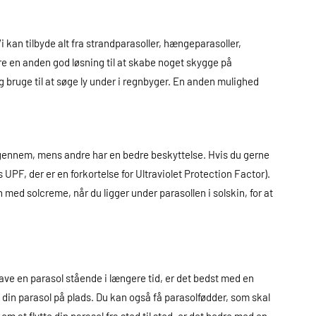
Vi kan tilbyde alt fra strandparasoller, hængeparasoller,
ære en anden god løsning til at skabe noget skygge på
ig bruge til at søge ly under i regnbyger. En anden mulighed
r igennem, mens andre har en bedre beskyttelse. Hvis du gerne
PF, der er en forkortelse for Ultraviolet Protection Factor).
med solcreme, når du ligger under parasollen i solskin, for at
ave en parasol stående i længere tid, er det bedst med en
 din parasol på plads. Du kan også få parasolfødder, som skal