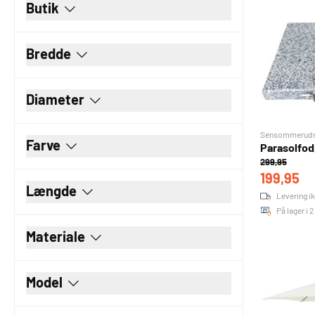
Butik
Bredde
Diameter
Sensommerudsa
Farve
Parasolfod,
299,95
199,95
Længde
Levering ik
På lager i 
Materiale
Model