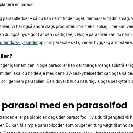
 placere en parasol.
 og parasolfødder – så du kan nemt finde noget, der passer til din smag. 
oller. Vi har også andre slags produkter, som f.eks. solsejl , der kan v
kan du også nyde godt af den i dårligt vejr. Nogle parasoller kan du neml
udendørs- lyskæder
op i din parasol – det giver en hyggelig atmosfære.
ller?
r trænger igennem den. Nogle parasoller kan der trænge mange solstråle
em den, skal du holde øje med dens UV-beskyttelse (det kan også kaldes U
sol igennem parasollen. Derudover bør du naturligvis også beskytte din 
n parasol med en parasolfod
anden eller på picnic en dag uden parasolfod. Hvis du til gengæld vil h
r. Du kan få simple parasolfødder, som bruger en tung vægt til at holde