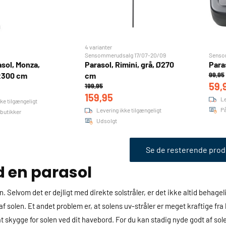
4 varianter
Sensommerudsalg 17/07-20/09
Senso
sol, Monza,
Parasol, Rimini, grå, Ø270
Paras
x300 cm
cm
99,95
59,
199,95
159,95
Le
ke tilgængeligt
På
Levering ikke tilgængeligt
3 butikker
Udsolgt
Se de resterende prod
 en parasol
 Selvom det er dejligt med direkte solstråler, er det ikke altid behageli
f solen. Et andet problem er, at solens uv-stråler er meget kraftige fra kl
l at skygge for solen ved dit havebord. For du kan stadig nyde godt af so