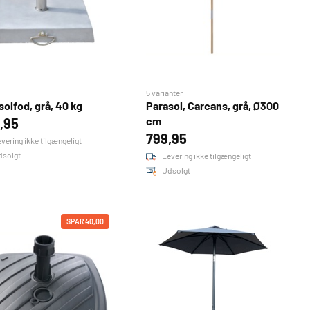
5 varianter
solfod, grå, 40 kg
Parasol, Carcans, grå, Ø300
cm
,95
799,95
vering ikke tilgængeligt
dsolgt
Levering ikke tilgængeligt
Udsolgt
SPAR 40,00