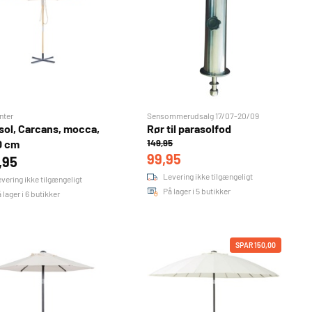
nter
Sensommerudsalg 17/07-20/09
sol, Carcans, mocca,
Rør til parasolfod
0 cm
149,95
99,95
,95
Levering ikke tilgængeligt
vering ikke tilgængeligt
På lager i 5 butikker
 lager i 6 butikker
SPAR 150,00