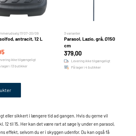
mmerudsalg 17/07-20/09
3 varianter
olfod, antracit, 12 L
Parasol, Lazio, grå, Ø150
cm
95
379,00
vering ikke tilgængeligt
Levering ikke tilgængeligt
 lager i 13 butikker
På lager i 4 butikker
ukter
gt eller sikkert i længere tid ad gangen. Hvis du gerne vil
. 12 til 15. Her kan det være rart at søge ly under en parasol,
lens effekt, selvom du er i skyggen udenfor. Du kan også få