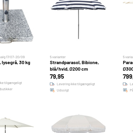
lg 17/07-20/09
5 varianter
5 varia
 lysegrå, 30 kg
Strandparasol, Bibione,
Para
blå/hvid, Ø200 cm
Ø30
79,95
799
ke tilgængeligt
Levering ikke tilgængeligt
Le
2 butikker
Udsolgt
På