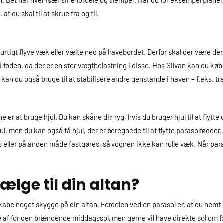
. Det har hver især sine fordele og ulemper. Har du for eksempel planer o
 du skal til at skrue fra og til.
igt flyve væk eller vælte ned på havebordet. Derfor skal der være der 
 foden, da der er en stor vægtbelastning i disse. Hos Silvan kan du k
n du også bruge til at stabilisere andre genstande i haven – f.eks. tr
e er at bruge hjul. Du kan skåne din ryg, hvis du bruger hjul til at flyt
, men du kan også få hjul, der er beregnede til at flytte parasolfødder. D
es eller på anden måde fastgøres, så vognen ikke kan rulle væk. Når paraso
ælge til din altan?
 skabe noget skygge på din altan. Fordelen ved en parasol er, at du nemt 
ygge af for den brændende middagssol, men gerne vil have direkte sol om