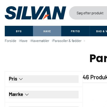
BYG
HAVE
FRITID
BAD & 
Forside
Have
Havemøbler
Parasoller & fødder
Par
46 Produ
Pris
Mærke