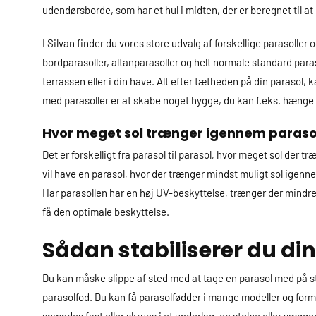
udendørsborde, som har et hul i midten, der er beregnet til at
I Silvan finder du vores store udvalg af forskellige parasoller
bordparasoller, altanparasoller og helt normale standard paras
terrassen eller i din have. Alt efter tætheden på din parasol, 
med parasoller er at skabe noget hygge, du kan f.eks. hænge
Hvor meget sol trænger igennem paraso
Det er forskelligt fra parasol til parasol, hvor meget sol de
vil have en parasol, hvor der trænger mindst muligt sol igenn
Har parasollen har en høj UV-beskyttelse, trænger der mindre 
få den optimale beskyttelse.
Sådan stabiliserer du di
Du kan måske slippe af sted med at tage en parasol med på str
parasolfod. Du kan få parasolfødder i mange modeller og forme