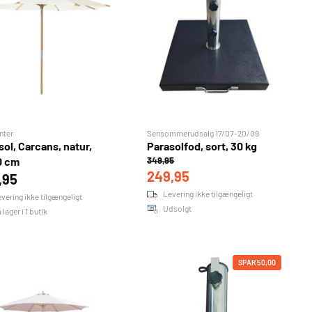
nter
Sensommerudsalg 17/07-20/09
sol, Carcans, natur,
Parasolfod, sort, 30 kg
0 cm
349,95
249,95
,95
Levering ikke tilgængeligt
vering ikke tilgængeligt
Udsolgt
 lager i 1 butik
SPAR 50,00