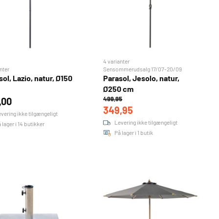
4 varianter
nter
Sensommerudsalg 17/07-20/09
ol, Lazio, natur, Ø150
Parasol, Jesolo, natur,
Ø250 cm
499,95
,00
349,95
vering ikke tilgængeligt
Levering ikke tilgængeligt
 lager i 14 butikker
På lager i 1 butik