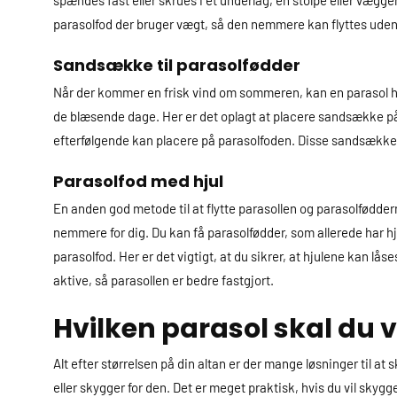
spændes fast eller skrues i et underlag, en stolpe eller væggen
parasolfod der bruger vægt, så den nemmere kan flyttes uden, at
Sandsække til parasolfødder
Når der kommer en frisk vind om sommeren, kan en parasol hurt
de blæsende dage. Her er det oplagt at placere sandsække på
efterfølgende kan placere på parasolfoden. Disse sandsække ka
Parasolfod med hjul
En anden god metode til at flytte parasollen og parasolføddern
nemmere for dig. Du kan få parasolfødder, som allerede har hjul
parasolfod. Her er det vigtigt, at du sikrer, at hjulene kan lås
aktive, så parasollen er bedre fastgjort.
Hvilken parasol skal du v
Alt efter størrelsen på din altan er der mange løsninger til at
eller skygger for den. Det er meget praktisk, hvis du vil sk