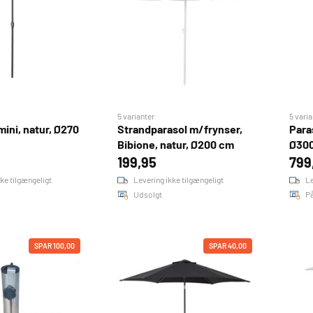
5 varianter
5 varia
mini, natur, Ø270
Strandparasol m/frynser,
Para
Bibione, natur, Ø200 cm
Ø30
199,95
799
ke tilgængeligt
Levering ikke tilgængeligt
Le
Udsolgt
På
SPAR 100,00
SPAR 40,00