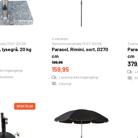
4 varianter
lg 17/07-20/09
Sensommerudsalg 17/07-20/09
3 varia
 lysegrå, 20 kg
Parasol, Rimini, sort, Ø270
Paras
cm
cm
199,95
379
159,95
ke tilgængeligt
Le
4 butikker
Levering ikke tilgængeligt
På
Udsolgt
SPAR 70,00