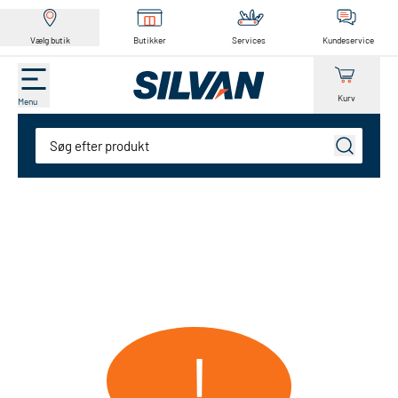
Vælg butik
Butikker
Services
Kundeservice
Kurv
Menu
Søg
!