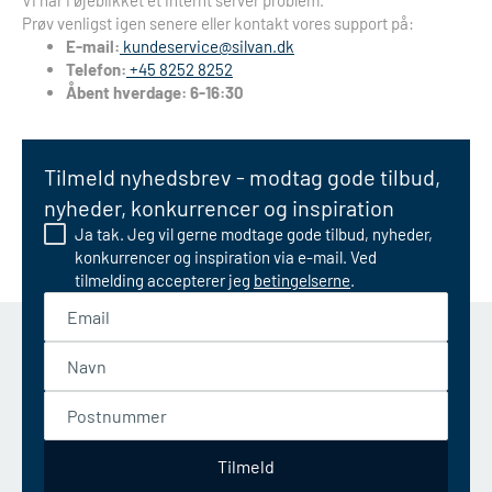
Vi har i øjeblikket et internt server problem.
Prøv venligst igen senere eller kontakt vores support på:
E-mail:
kundeservice@silvan.dk
Telefon:
+45 8252 8252
Åbent hverdage: 6-16:30
Tilmeld nyhedsbrev - modtag gode tilbud,
nyheder, konkurrencer og inspiration
Ja tak. Jeg vil gerne modtage gode tilbud, nyheder,
konkurrencer og inspiration via e-mail. Ved
tilmelding accepterer jeg
betingelserne
.
Email
Navn
Postnummer
Tilmeld