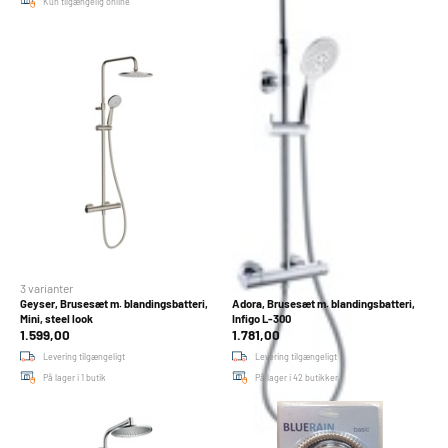
Kun tilgængelig online
På lager i 2 butikker
3 varianter
Geyser, Brusesæt m. blandingsbatteri,
Adora, Brusesæt m. blandingsbatteri,
Mini, steel look
Infigo L-300
1.599,00
1.781,00
Levering tilgængeligt
Levering tilgængeligt
På lager i 1 butik
På lager i 42 butikker