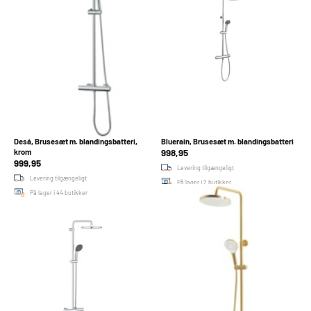
Desá, Brusesæt m. blandingsbatteri,
Bluerain, Brusesæt m. blandingsbatteri
998,95
krom
999,95
Levering tilgængeligt
Levering tilgængeligt
På lager i 2 butikker
På lager i 44 butikker