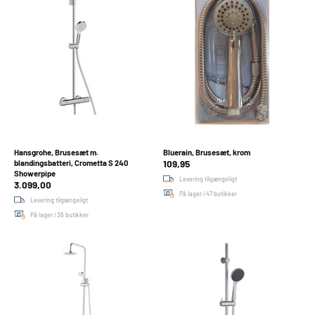
Hansgrohe, Brusesæt m.
Bluerain, Brusesæt, krom
109,95
blandingsbatteri, Crometta S 240
Showerpipe
Levering tilgængeligt
3.099,00
På lager i 47 butikker
Levering tilgængeligt
På lager i 36 butikker