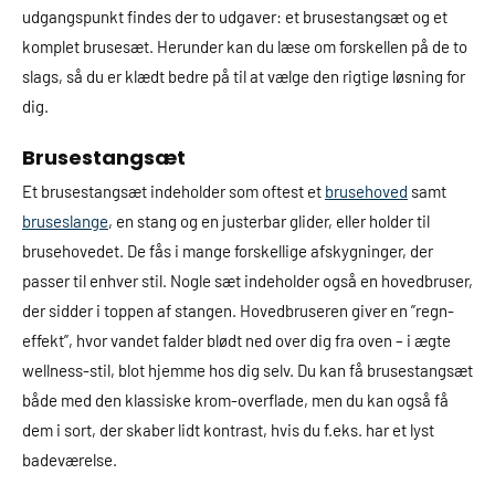
udgangspunkt findes der to udgaver: et brusestangsæt og et
komplet brusesæt. Herunder kan du læse om forskellen på de to
slags, så du er klædt bedre på til at vælge den rigtige løsning for
dig.
Brusestangsæt
Et brusestangsæt indeholder som oftest et
brusehoved
samt
bruseslange
, en stang og en justerbar glider, eller holder til
brusehovedet. De fås i mange forskellige afskygninger, der
passer til enhver stil. Nogle sæt indeholder også en hovedbruser,
der sidder i toppen af stangen. Hovedbruseren giver en ”regn-
effekt”, hvor vandet falder blødt ned over dig fra oven – i ægte
wellness-stil, blot hjemme hos dig selv. Du kan få brusestangsæt
både med den klassiske krom-overflade, men du kan også få
dem i sort, der skaber lidt kontrast, hvis du f.eks. har et lyst
badeværelse.