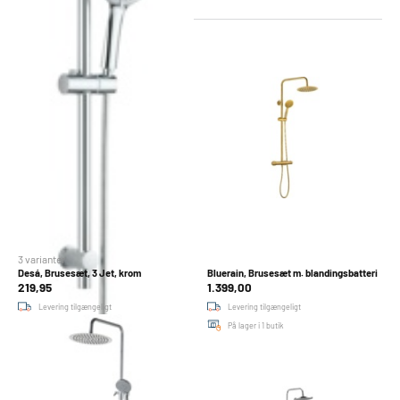
98 Produkter
2
3
4
5
3 varianter
Desá, Brusesæt, 3 Jet, krom
Bluerain, Brusesæt m. blandingsbatteri
219,95
1.399,00
Levering tilgængeligt
Levering tilgængeligt
På lager i 39 butikker
På lager i 1 butik