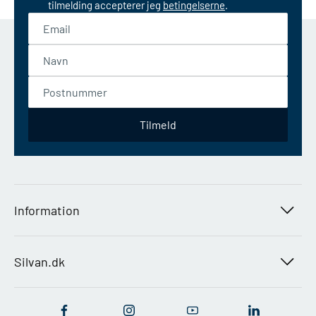
tilmelding accepterer jeg
betingelserne
.
Email
Navn
Postnummer
Tilmeld
Information
Find butik
Job i Silvan
Silvan.dk
Om Silvan
Handelsbetingelser
Guides
Fragt og levering
Brands