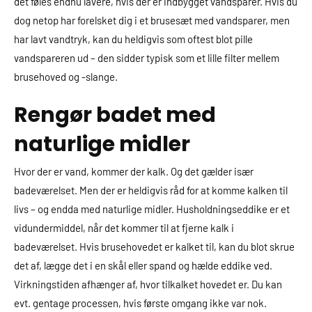
det føles endnu lavere, hvis der er indbygget vandsparer. Hvis du
dog netop har forelsket dig i et brusesæt med vandsparer, men
har lavt vandtryk, kan du heldigvis som oftest blot pille
vandspareren ud – den sidder typisk som et lille filter mellem
brusehoved og -slange.
Rengør badet med
naturlige midler
Hvor der er vand, kommer der kalk. Og det gælder især
badeværelset. Men der er heldigvis råd for at komme kalken til
livs – og endda med naturlige midler. Husholdningseddike er et
vidundermiddel, når det kommer til at fjerne kalk i
badeværelset. Hvis brusehovedet er kalket til, kan du blot skrue
det af, lægge det i en skål eller spand og hælde eddike ved.
Virkningstiden afhænger af, hvor tilkalket hovedet er. Du kan
evt. gentage processen, hvis første omgang ikke var nok.