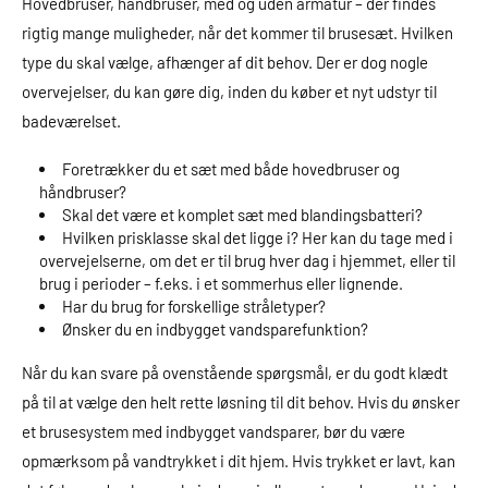
Hovedbruser, håndbruser, med og uden armatur – der findes
rigtig mange muligheder, når det kommer til brusesæt. Hvilken
type du skal vælge, afhænger af dit behov. Der er dog nogle
overvejelser, du kan gøre dig, inden du køber et nyt udstyr til
badeværelset.
Foretrækker du et sæt med både hovedbruser og
håndbruser?
Skal det være et komplet sæt med blandingsbatteri?
Hvilken prisklasse skal det ligge i? Her kan du tage med i
overvejelserne, om det er til brug hver dag i hjemmet, eller til
brug i perioder – f.eks. i et sommerhus eller lignende.
Har du brug for forskellige stråletyper?
Ønsker du en indbygget vandsparefunktion?
Når du kan svare på ovenstående spørgsmål, er du godt klædt
på til at vælge den helt rette løsning til dit behov. Hvis du ønsker
et brusesystem med indbygget vandsparer, bør du være
opmærksom på vandtrykket i dit hjem. Hvis trykket er lavt, kan