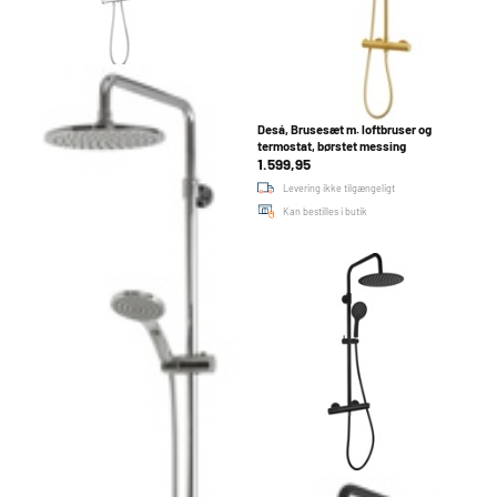
Grohe, Brusesæt m. loftbruser og
Desá, Brusesæt m. loftbruser og
armatur, Vitalio Start System 250, krom
termostat, børstet messing
2.469,00
1.599,95
Levering tilgængeligt
Levering ikke tilgængeligt
På lager i 42 butikker
Kan bestilles i butik