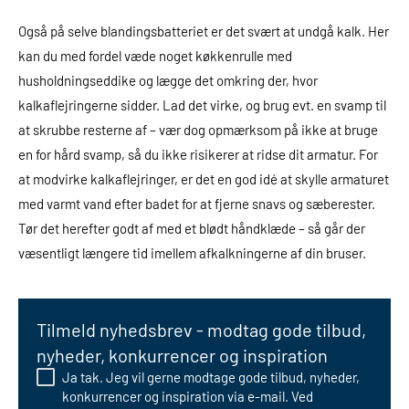
Også på selve blandingsbatteriet er det svært at undgå kalk. Her
kan du med fordel væde noget køkkenrulle med
husholdningseddike og lægge det omkring der, hvor
kalkaflejringerne sidder. Lad det virke, og brug evt. en svamp til
at skrubbe resterne af – vær dog opmærksom på ikke at bruge
en for hård svamp, så du ikke risikerer at ridse dit armatur. For
at modvirke kalkaflejringer, er det en god idé at skylle armaturet
med varmt vand efter badet for at fjerne snavs og sæberester.
Tør det herefter godt af med et blødt håndklæde – så går der
væsentligt længere tid imellem afkalkningerne af din bruser.
Tilmeld nyhedsbrev - modtag gode tilbud,
nyheder, konkurrencer og inspiration
Ja tak. Jeg vil gerne modtage gode tilbud, nyheder,
konkurrencer og inspiration via e-mail. Ved