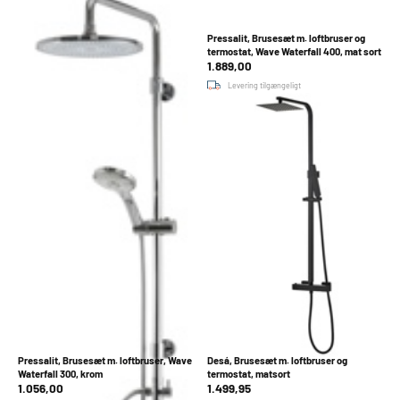
Bluerain, Brusesæt, Spa, u.
Pressalit, Brusesæt m. loftbruser og
blandingsbatteri
termostat, Wave Waterfall 400, mat sort
777,95
1.889,00
Levering tilgængeligt
Levering tilgængeligt
Kun tilgængelig online
På lager i 1 butik
Pressalit, Brusesæt m. loftbruser, Wave
Desá, Brusesæt m. loftbruser og
Waterfall 300, krom
termostat, matsort
1.056,00
1.499,95