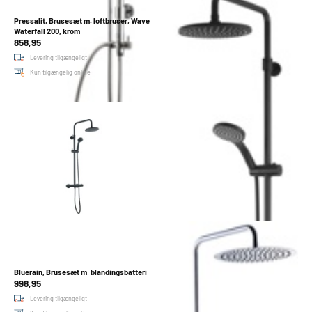
Pressalit, Brusesæt m. loftbruser, Wave
Bluerain, Brusesæt m. blandingsbatteri,
Waterfall 200, krom
Lux, matsort
858,95
2.000,00
Levering tilgængeligt
Levering tilgængeligt
Kun tilgængelig online
På lager i 32 butikker
Bluerain, Brusesæt m. blandingsbatteri
Pressalit, Brusesæt m. loftbruser, Wave
998,95
Waterfall 200, mat sort
971,95
Levering tilgængeligt
Levering tilgængeligt