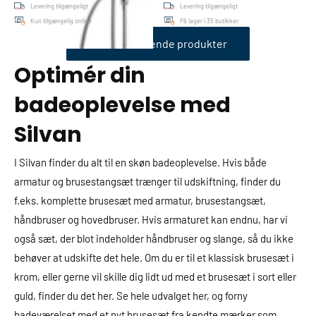
Levering tilgængeligt
Levering tilgængeligt
Kun tilgængelig online
På lager i 35 butikker
Se de resterende produkter
Optimér din
badeoplevelse med
Silvan
I Silvan finder du alt til en skøn badeoplevelse. Hvis både
armatur og brusestangsæt trænger til udskiftning, finder du
f.eks. komplette brusesæt med armatur, brusestangsæt,
håndbruser og hovedbruser. Hvis armaturet kan endnu, har vi
også sæt, der blot indeholder håndbruser og slange, så du ikke
behøver at udskifte det hele. Om du er til et klassisk brusesæt i
krom, eller gerne vil skille dig lidt ud med et brusesæt i sort eller
guld, finder du det her. Se hele udvalget her, og forny
badeværelset med et nyt brusesæt fra kendte mærker som