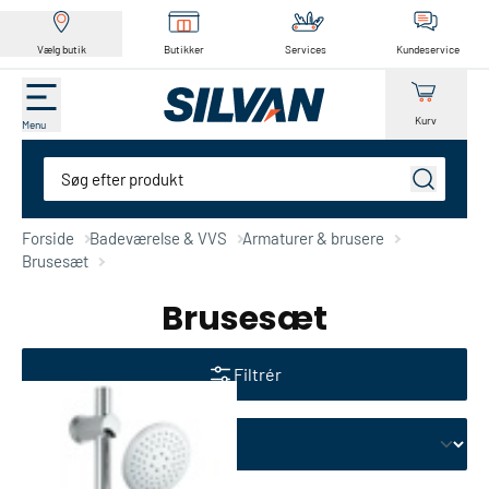
Vælg butik
Butikker
Services
Kundeservice
Kurv
Menu
Søg
Forside
Badeværelse & VVS
Armaturer & brusere
Brusesæt
Brusesæt
Filtrér
Skift sortering