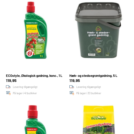
ECOstyle, Økologisk gødning, konc., 1 L
Hæk- og stedsegrøntgødning, 5 L
119,95
119,95
Levering tilgængeligt
Levering tilgængeligt
På lager i 41 butikker
På lager i 33 butikker