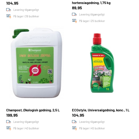
104,95
hortensiagødning, 1,75 kg
89,95
Levering tilgængeligt
Levering tilgængeligt
På lager i 39 butikker
På lager i 25 butikker
Champost, Økologisk gødning, 2,5 L
ECOstyle, Universalgødning, konc., 1 L
199,95
104,95
Levering tilgængeligt
Levering tilgængeligt
På lager i 40 butikker
På lager i 45 butikker