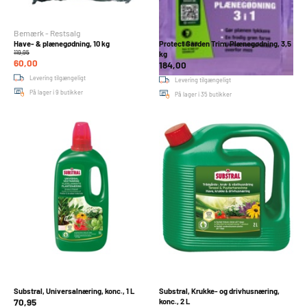
Bemærk - Restsalg
Have- & plænegødning, 10 kg
Protect Garden Trim, Plænegødning, 3,5
119,95
kg
60,00
184,00
Levering tilgængeligt
Levering tilgængeligt
På lager i 9 butikker
På lager i 35 butikker
Substral, Universalnæring, konc., 1 L
Substral, Krukke- og drivhusnæring,
70,95
konc., 2 L