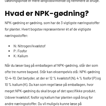
Gødningspinde er mere langtidsvirkende og nemmere at bruge.
Hvad er NPK-gødning?
NPK-gødning er gødning, som har de 3 vigtigste næringsstoffer
for planter. Hvert bogstav repræsenterer ét af de vigtigste
næringsstoffer:
N: Nitrogen/kvælstof
P: Fosfor
K: Kalium
Når du læser bag på emballagen af NPK-gødning, står der som
ofte tre numre bagved. Står kan eksempelvis stå: NPK-gødning
12-4-10. Det betyder, at der er 12 % kvælstof (N), 4 % fosfor (P) og
10 % kalium (K). Du kan som regel læse på emballagen, hvor
meget NPK-gødning du skal bruge af det specifikke produkt.
Udover kvælstof, fosfor og kalium har planten også brug for
andre næringsstoffer. Du vil muligvis kunne læse på