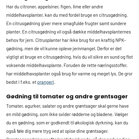
Har du citroner, appelsiner, figen, lime eller andre
middelhavsplanter, kan du med fordel bruge en citrusgødning.
En citrusgødning giver mere smagfulde frugter samt sundere
planter. En citrusgødning vil også dække middelhavsplanternes
behov for jern. Citrusplanter har ikke brug for en kraftig NPK-
gødning, men de vil kunne opleve jernmangel. Derfor er det
vigtigt at bruge en citrusgødning, hvis du vil sikre en sund og flot
voksende middelhavsplante. Foruden de rette næringsstoffer,
har middelhavsplanter også brug for varme og meget lys. De gror
bedst i f.eks. et
orangeri
.
Gødning til tomater og andre grøntsager
Tomater, agurker, salater og andre grøntsager skal gerne have
en mild gødning, som ikke svider rødderne og bladene. Vælger
du en gødning, som er godkendt til økologisk dyrkning, kan du
også føle dig mere tryg ved at spise dine grøntsager.