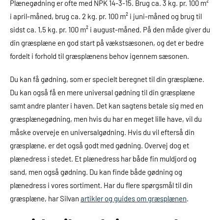
Plænegødning er ofte med NPK 14-3-15. Brug ca. 3 kg. pr. 100 m²
i april-måned, brug ca. 2 kg. pr. 100 m² i juni-måned og brug til
sidst ca. 1,5 kg. pr. 100 m² i august-måned. På den måde giver du
din græsplæne en god start på vækstsæsonen, og det er bedre
fordelt i forhold til græsplænens behov igennem sæsonen.
Du kan få gødning, som er specielt beregnet til din græsplæne.
Du kan også få en mere universal gødning til din græsplæne
samt andre planter i haven. Det kan sagtens betale sig med en
græsplænegødning, men hvis du har en meget lille have, vil du
måske overveje en universalgødning. Hvis du vil efterså din
græsplæne, er det også godt med gødning. Overvej dog et
plænedress i stedet. Et plænedress har både fin muldjord og
sand, men også gødning. Du kan finde både gødning og
plænedress i vores sortiment. Har du flere spørgsmål til din
græsplæne, har Silvan
artikler og guides om græsplænen
.