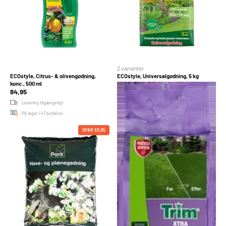
2 varianter
ECOstyle, Citrus- & olivengødning,
ECOstyle, Universalgødning, 5 kg
149,95
konc., 500 ml
84,95
Levering tilgængeligt
Levering tilgængeligt
På lager i 35 butikker
På lager i 47 butikker
SPAR 59,95