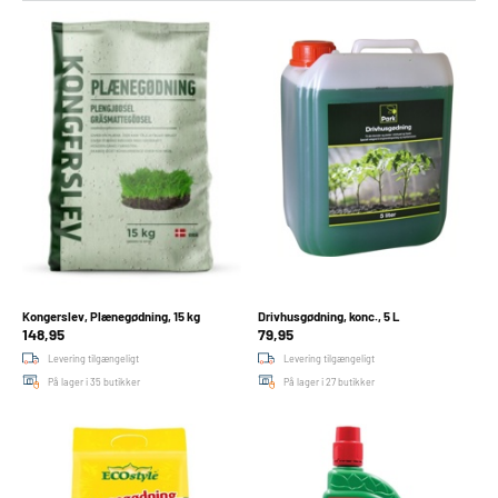
2
3
4
5
Kongerslev, Plænegødning, 15 kg
Drivhusgødning, konc., 5 L
148,95
79,95
Levering tilgængeligt
Levering tilgængeligt
På lager i 35 butikker
På lager i 27 butikker