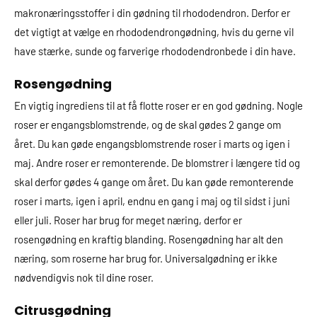
makronæringsstoffer i din gødning til rhododendron. Derfor er
det vigtigt at vælge en rhododendrongødning, hvis du gerne vil
have stærke, sunde og farverige rhododendronbede i din have.
Rosengødning
En vigtig ingrediens til at få flotte roser er en god gødning. Nogle
roser er engangsblomstrende, og de skal gødes 2 gange om
året. Du kan gøde engangsblomstrende roser i marts og igen i
maj. Andre roser er remonterende. De blomstrer i længere tid og
skal derfor gødes 4 gange om året. Du kan gøde remonterende
roser i marts, igen i april, endnu en gang i maj og til sidst i juni
eller juli. Roser har brug for meget næring, derfor er
rosengødning en kraftig blanding. Rosengødning har alt den
næring, som roserne har brug for. Universalgødning er ikke
nødvendigvis nok til dine roser.
Citrusgødning