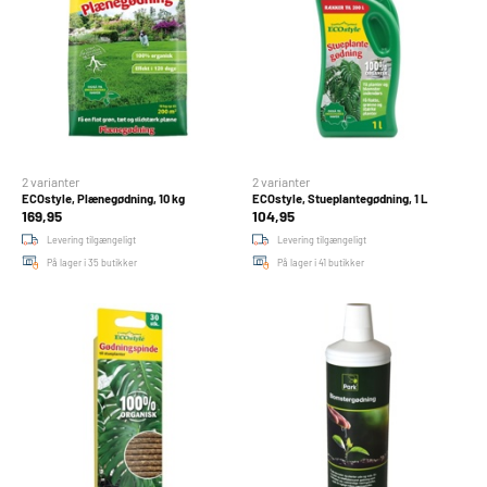
2 varianter
2 varianter
ECOstyle, Plænegødning, 10 kg
ECOstyle, Stueplantegødning, 1 L
169,95
104,95
Levering tilgængeligt
Levering tilgængeligt
På lager i 35 butikker
På lager i 41 butikker