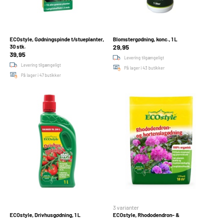
ECOstyle, Gødningspinde t/stueplanter,
Blomstergødning, konc., 1 L
29,95
30 stk.
39,95
Levering tilgængeligt
Levering tilgængeligt
På lager i 43 butikker
På lager i 47 butikker
3 varianter
ECOstyle, Drivhusgødning, 1 L
ECOstyle, Rhododendron- &