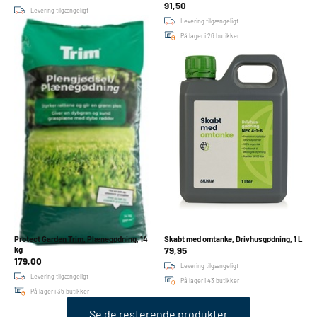
91,50
Levering tilgængeligt
Levering tilgængeligt
På lager i 40 butikker
På lager i 26 butikker
Protect Garden Trim, Plænegødning, 14
Skabt med omtanke, Drivhusgødning, 1 L
79,95
kg
179,00
Levering tilgængeligt
Levering tilgængeligt
På lager i 43 butikker
På lager i 35 butikker
Se de resterende produkter