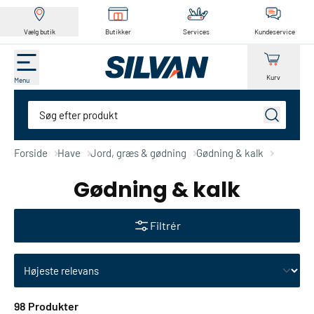
Vælg butik
Butikker
Services
Kundeservice
Kurv
Menu
Søg
Forside
Have
Jord, græs & gødning
Gødning & kalk
Gødning & kalk
Filtrér
Skift sortering
98 Produkter