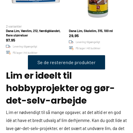
2 varianter
Dana Lim, Vævlim, 212, færdigblandet,
Dana Lim, Skolelim, 315, 100 ml
29,95
flere størrelser
97,95
Levering tilgængeligt
Levering tilgængeligt
På lager i 46 butikker
På lager i 44 butikker
Se de resterende produkter
Lim er ideelt til
hobbyprojekter og gør-
det-selv-arbejde
Lim er nødvendigt til så mange opgaver, at det altid er en god
idé at have et bredt udvalg af lim derhjemme. Kan du godt lide at
lave gør-det-selv-projekter, er det svært at undvære lim, da det