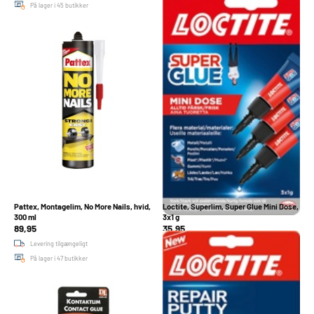
På lager i 45 butikker
Pattex, Montagelim, No More Nails, hvid,
Loctite, Superlim, Super Glue Mini Dose,
300 ml
3x1 g
89,95
35,95
Levering tilgængeligt
Levering tilgængeligt
På lager i 47 butikker
På lager i 44 butikker