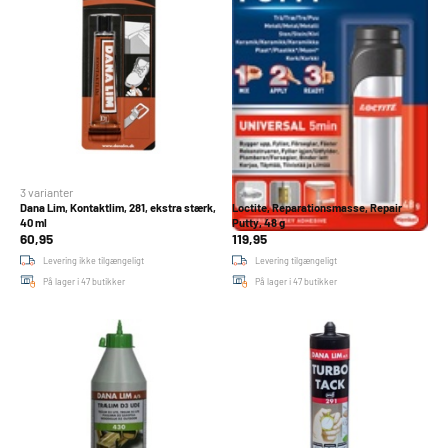
3 varianter
Dana Lim, Kontaktlim, 281, ekstra stærk,
Loctite, Reparationsmasse, Repair
40 ml
Putty, 48 g
60,95
119,95
Levering ikke tilgængeligt
Levering tilgængeligt
På lager i 47 butikker
På lager i 47 butikker