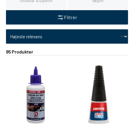
Universal- & superlim
Væglim
Filtrér
Skift sortering
95 Produkter
2
3
4
5