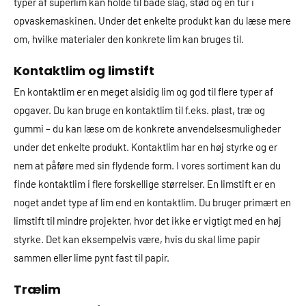
typer af superlim kan holde til både slag, stød og en tur i
opvaskemaskinen. Under det enkelte produkt kan du læse mere
om, hvilke materialer den konkrete lim kan bruges til.
Kontaktlim og limstift
En kontaktlim er en meget alsidig lim og god til flere typer af
opgaver. Du kan bruge en kontaktlim til f.eks. plast, træ og
gummi – du kan læse om de konkrete anvendelsesmuligheder
under det enkelte produkt. Kontaktlim har en høj styrke og er
nem at påføre med sin flydende form. I vores sortiment kan du
finde kontaktlim i flere forskellige størrelser. En limstift er en
noget andet type af lim end en kontaktlim. Du bruger primært en
limstift til mindre projekter, hvor det ikke er vigtigt med en høj
styrke. Det kan eksempelvis være, hvis du skal lime papir
sammen eller lime pynt fast til papir.
Trælim