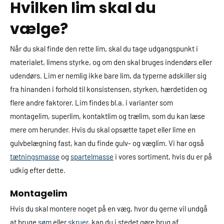
Hvilken lim skal du
vælge?
Når du skal finde den rette lim, skal du tage udgangspunkt i
materialet, limens styrke, og om den skal bruges indendørs eller
udendørs. Lim er nemlig ikke bare lim, da typerne adskiller sig
fra hinanden i forhold til konsistensen, styrken, hærdetiden og
flere andre faktorer. Lim findes bl.a. i varianter som
montagelim, superlim, kontaktlim og trælim, som du kan læse
mere om herunder. Hvis du skal opsætte tapet eller lime en
gulvbelægning fast, kan du finde gulv- og væglim. Vi har også
tætningsmasse
og
spartelmasse
i vores sortiment, hvis du er på
udkig efter dette.
Montagelim
Hvis du skal montere noget på en væg, hvor du gerne vil undgå
at bruge
søm
eller
skruer
, kan du i stedet gøre brug af