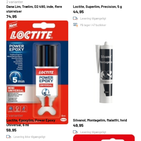
2 varianter
Dana Lim, Trælim, D2 490, inde, flere
Loctite, Superlim, Precision, 5 g
44,95
størrelser
74,95
Levering tilgængeligt
Levering tilgængeligt
På lager i 47 butikker
På lager i 47 butikker
2 varianter
Loctite, Epoxylim, Power Epoxy
Silvanol, Montagelim, ftalatfri, hvid
49,95
Universal, 6 ml
59,95
Levering tilgængeligt
Levering ikke tilgængeligt
På lager i 47 butikker