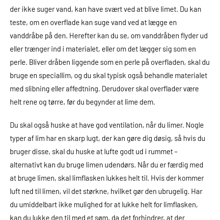
der ikke suger vand, kan have svært ved at blive limet. Du kan
teste, om en overflade kan suge vand ved at lægge en
vanddråbe på den. Herefter kan du se, om vanddråben flyder ud
eller trænger ind i materialet, eller om det lægger sig som en
perle. Bliver dråben liggende som en perle på overfladen, skal du
bruge en speciallim, og du skal typisk også behandle materialet
med slibning eller affedtning. Derudover skal overflader være
helt rene og tørre, før du begynder at lime dem.
Du skal også huske at have god ventilation, når du limer. Nogle
typer af lim har en skarp lugt, der kan gøre dig døsig, så hvis du
bruger disse, skal du huske at lufte godt ud i rummet –
alternativt kan du bruge limen udendørs. Når du er færdig med
at bruge limen, skal limflasken lukkes helt til. Hvis der kommer
luft ned til limen, vil det størkne, hvilket gør den ubrugelig. Har
du umiddelbart ikke mulighed for at lukke helt for limflasken,
kan du lukke den til med et søm, da det forhindrer, at der