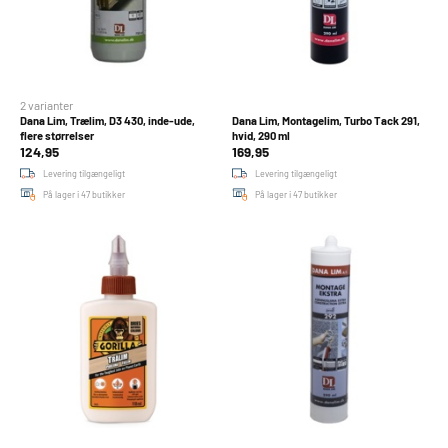
2 varianter
Dana Lim, Trælim, D3 430, inde-ude,
Dana Lim, Montagelim, Turbo Tack 291,
flere størrelser
hvid, 290 ml
124,95
169,95
Levering tilgængeligt
Levering tilgængeligt
På lager i 47 butikker
På lager i 47 butikker