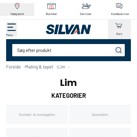
Vælg butik
Butikker
Services
Kundeservice
Kurv
Menu
Søg
Forside
Maling & tapet
Lim
Lim
KATEGORIER
Kontakt- & montagelim
Speciallim