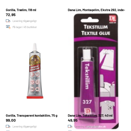
Gorilla, Trælim, 118 ml
Dana Lim, Montagelim, Ekstra 292, inde-
72,95
ude, hvid
154,95
Levering tilgængeligt
Levering tilgængeligt
På lager i 45 butikker
På lager i 47 butikker
Gorilla, Transparent kontaktlim, 75 g
Dana Lim, Tekstillim, 327, 40 ml
99,00
49,95
Levering tilgængeligt
Levering tilgængeligt