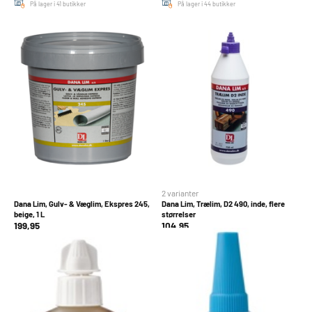
På lager i 41 butikker
På lager i 44 butikker
2 varianter
Dana Lim, Gulv- & Væglim, Ekspres 245,
Dana Lim, Trælim, D2 490, inde, flere
beige, 1 L
størrelser
199,95
104,95
Levering tilgængeligt
Levering tilgængeligt
På lager i 44 butikker
På lager i 46 butikker