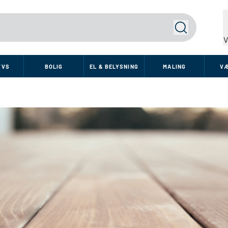
Søg
V
VVS
BOLIG
EL & BELYSNING
MALING
V