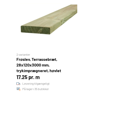
2 varianter
Frøslev, Terrassebræt,
28x120x3000 mm,
trykimprægneret, høvlet
17.25 pr. m
Levering tilgængeligt
På lager i 35 butikker