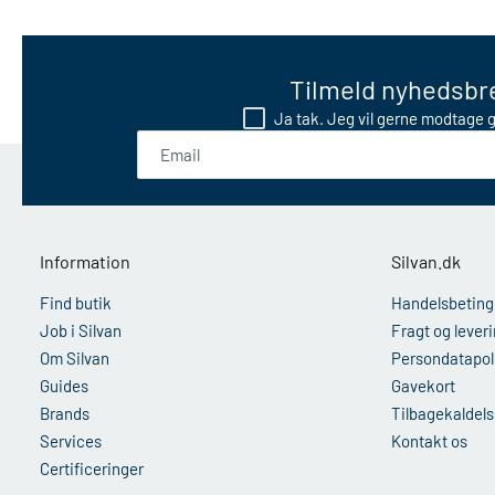
Tilmeld nyhedsbre
Ja tak. Jeg vil gerne modtage g
Email
Information
Silvan.dk
Find butik
Handelsbeting
Job i Silvan
Fragt og lever
Om Silvan
Persondatapoli
Guides
Gavekort
Brands
Tilbagekaldels
Services
Kontakt os
Certificeringer