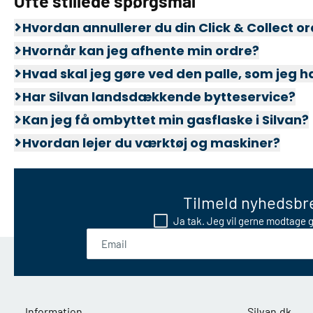
Ofte stillede spørgsmål
Hvordan annullerer du din Click & Collect o
Hvornår kan jeg afhente min ordre?
Hvad skal jeg gøre ved den palle, som jeg 
Har Silvan landsdækkende bytteservice?
Kan jeg få ombyttet min gasflaske i Silvan?
Hvordan lejer du værktøj og maskiner?
Tilmeld nyhedsbre
Ja tak. Jeg vil gerne modtage g
Email
Information
Silvan.dk