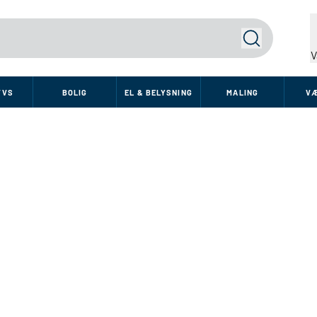
Søg
V
VVS
BOLIG
EL & BELYSNING
MALING
V