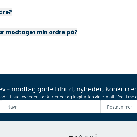
rdre?
har modtaget min ordre på?
v - modtag gode tilbud, nyheder, konkurren
ode tilbud, nyheder, konkurrencer og inspiration via e-mail. Ved tilme
Navn
Postnummer
Følg Silvan på...